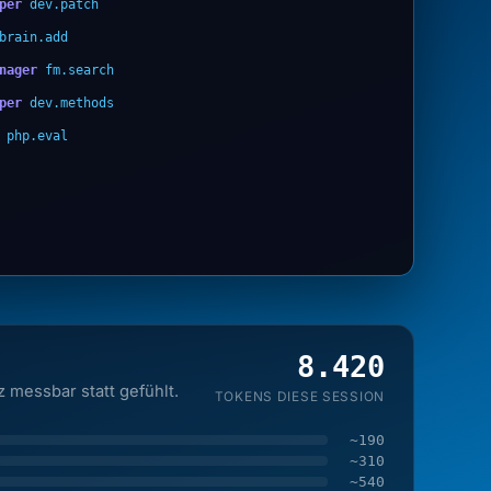
per
dev.patch
brain.add
nager
fm.search
per
dev.methods
php.eval
8.420
 messbar statt gefühlt.
TOKENS DIESE SESSION
~190
~310
~540