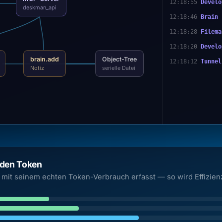
12:18:55
Develo
deskman_api
12:18:46
Brain
12:18:28
Filema
12:18:20
Develo
brain.add
Object-Tree
12:18:12
Tunnel
Notiz
serielle Datei
eden Token
 mit seinem echten Token-Verbrauch erfasst — so wird Effizienz