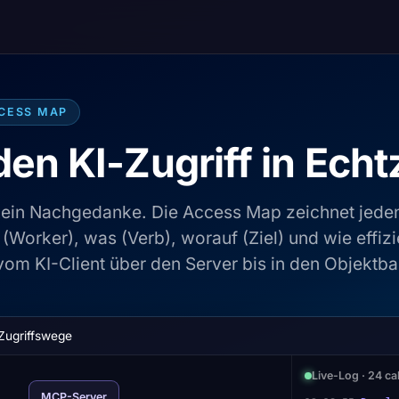
CCESS MAP
den KI-Zugriff in Echt
kein Nachgedanke. Die Access Map zeichnet jede
(Worker), was (Verb), worauf (Ziel) und wie effizi
vom KI-Client über den Server bis in den Objektb
Zugriffswege
Live-Log · 24 cal
MCP-Server