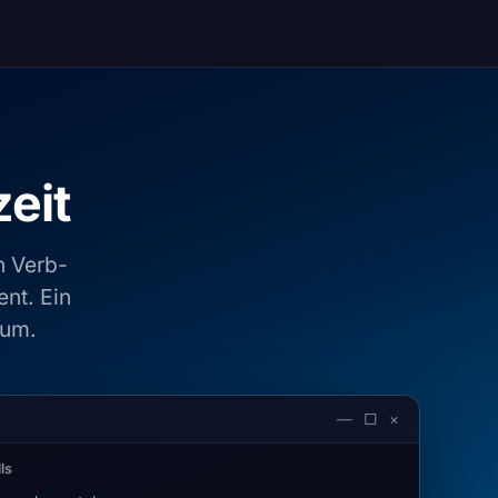
zeit
n Verb-
ent. Ein
aum.
— □ ×
ls