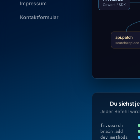
Impressum
Cowork / SDK
Kontaktformular
api.patch
search/replace
Du siehst j
Jeder Befehl wird
fm.search
brain.add
dev.methods