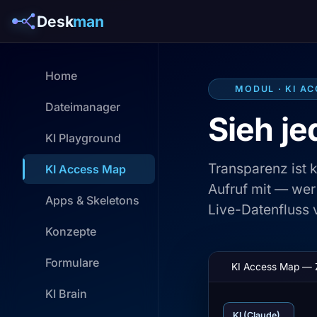
Desk
man
Home
MODUL · KI A
Dateimanager
Sieh je
KI Playground
Transparenz ist 
KI Access Map
Aufruf mit — wer 
Apps & Skeletons
Live-Datenfluss 
Konzepte
Formulare
KI Access Map — 
KI Brain
KI (Claude)