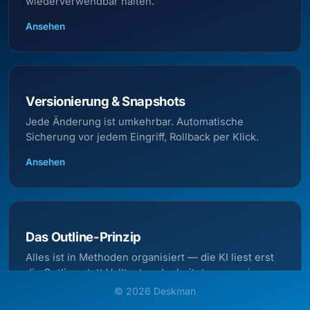
wiederverwendbar halten.
Ansehen
Versionierung & Snapshots
Jede Änderung ist umkehrbar. Automatische
Sicherung vor jedem Eingriff, Rollback per Klick.
Ansehen
Das Outline-Prinzip
Alles ist in Methoden organisiert — die KI liest erst
die Outline statt Volltext und arbeitet so massiv
token-sparsamer.
©
2026
Deskman